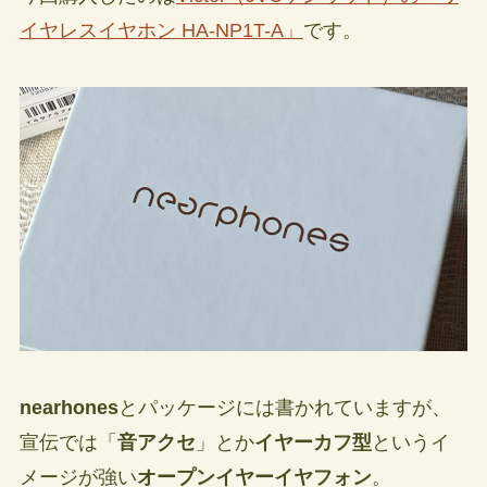
イヤレスイヤホン HA-NP1T-A」
です。
nearhones
とパッケージには書かれていますが、
宣伝では「
音アクセ
」とか
イヤーカフ型
というイ
メージが強い
オープンイヤーイヤフォン
。